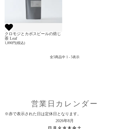
クロモジとカボスピールの焙じ
茶 Leaf
1,890円(税込)
全
5
商品中
1 - 5
表示
営業日カレンダー
※赤で表示された日は定休日となります。
2026年8月
日
月
火
水
木
金
土