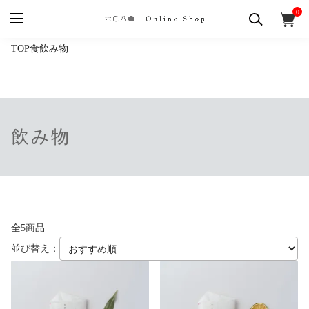
0
TOP
食
飲み物
飲み物
全5商品
並び替え：