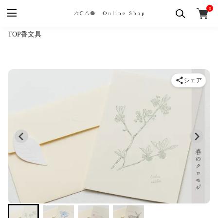
0
TOP
香
文具
シェア