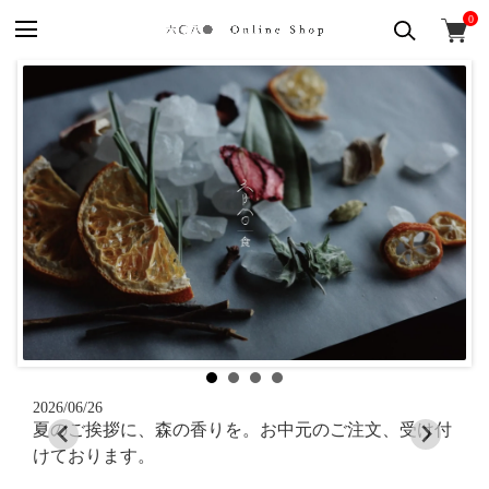
0
2026/06/26
2026
夏のご挨拶に、森の香りを。お中元のご注文、受け付
6月
けております。
ま