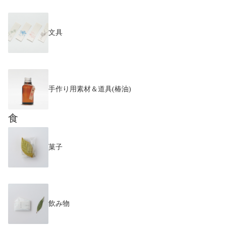
文具
手作り用素材＆道具(椿油)
食
菓子
飲み物