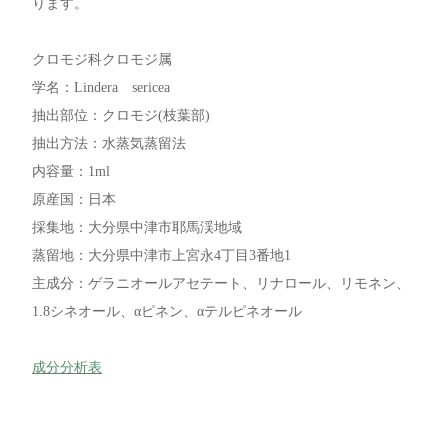
ります。
クロモジ科クロモジ属
学名：Lindera sericea
抽出部位：クロモジ(枝葉部)
抽出方法：水蒸気蒸留法
内容量：1ml
原産国：日本
採集地：大分県中津市耶馬渓地域
蒸留地：大分県中津市上宮永4丁目3番地1
主成分：ゲラニオールアセテート、リナロール、リモネン、
1.8シネオール、αピネン、αテルピネオール
成分分析表